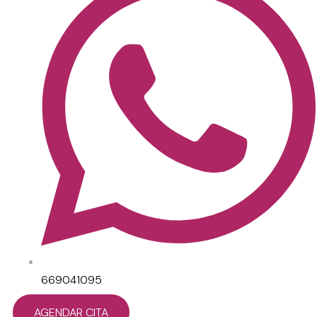
669041095
AGENDAR CITA