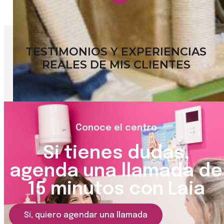
TESTIMONIOS Y EXPERIENCIAS
REALES DE MIS CLIENTES
Conoce el centro
Si tienes dudas,
agenda una llamada de
15 minutos con Laia
Sí, quiero agendar una llamada