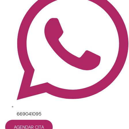
669041095
AGENDAR CITA